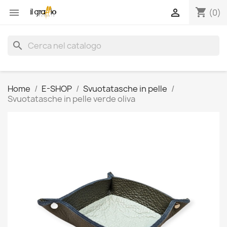
shopping_cart


(0)
search
Home
E-SHOP
Svuotatasche in pelle
Svuotatasche in pelle verde oliva