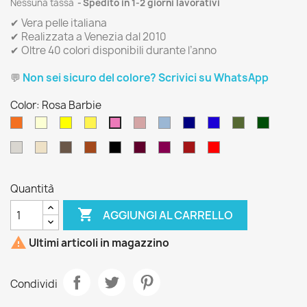
Nessuna tassa
Spedito in 1-2 giorni lavorativi
✔ Vera pelle italiana
✔ Realizzata a Venezia dal 2010
✔ Oltre 40 colori disponibili durante l’anno
💬
Non sei sicuro del colore? Scrivici su WhatsApp
Color: Rosa Barbie
Arancione
Giallo
Giallo
Giallo
Rosa
Blu
Blu
Blu
Verde
Verde
Rosa
Scuro
Burro
Biondo
Limone
Antico
Carta
Navy
Navy
Oliva
Scuro
Barbie
Taupe
Beige
Taupe
Cuoio
Nero
Bordò
Vinaccia
Rosso
Rosso
da
Chiaro
Chiaro
Scuro
Sangria
Ciliegia
zucchero
Quantità

AGGIUNGI AL CARRELLO

Ultimi articoli in magazzino
Condividi