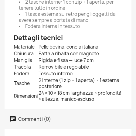
2 tasche interne: 1 con zip + 1 aperta, per
tenere tutto in ordine
1 tasca esterna sul retro per gli oggetti da
avere sempre a portata di mano
Fodera interna in tessuto
Dettagli tecnici
Materiale
Pelle bovina, concia italiana
Chiusura
Patta a ribalta con magnete
Maniglia
Rigida e fissa — luce 7 cm
Tracolla
Removibile e regolabile
Fodera
Tessuto interno
2 interne (1 zip + 1 aperta) · 1 esterna
Tasche
posteriore
24 × 10 × 18 cm
larghezza × profondità
Dimensioni
× altezza, manico escluso
Commenti (0)