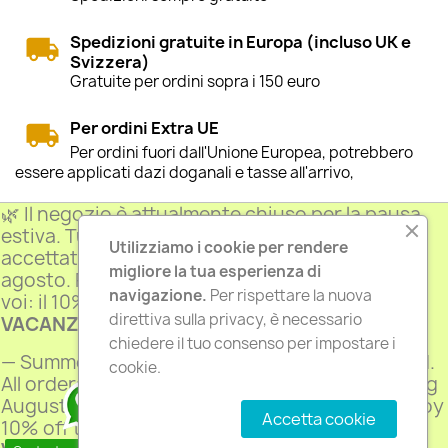
Spedizioni gratuite in Europa (incluso UK e
Svizzera)
Gratuite per ordini sopra i 150 euro
Per ordini Extra UE
Per ordini fuori dall'Unione Europea, potrebbero
essere applicati dazi doganali e tasse all'arrivo,
🌿 Il negozio è attualmente chiuso per la pausa
estiva. Tutti gli ordini vengono comunque
Utilizziamo i cookie per rendere
accettati e verranno spediti a partire dal 26
LA NOSTRA AZIENDA

migliore la tua esperienza di
agosto. Per scusarci dell'attesa, un regalo per
navigazione.
Per rispettare la nuova
voi: il 10% di sconto su tutto il sito con il codice
PRODOTTI

direttiva sulla privacy, è necessario
VACANZE26
chiedere il tuo consenso per impostare i
— Summer closure: the shop is currently closed.
IL TUO ACCOUNT

cookie.
All orders are still accepted and will ship starting
August 26. To thank you for your patience, enjoy
INFORMAZIONI NEGOZIO
keyboard_arrow_down
Accetta cookie
10% off the entire site with the code