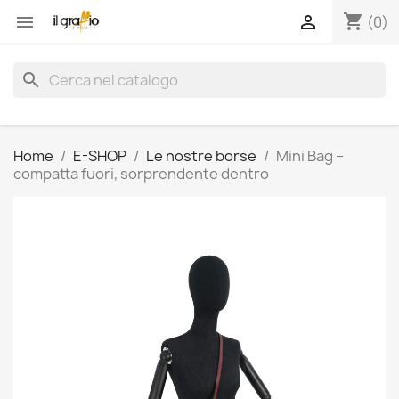
shopping_cart


(0)
search
Home
E-SHOP
Le nostre borse
Mini Bag –
compatta fuori, sorprendente dentro